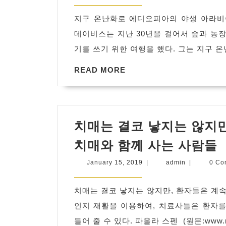
온
2019
난
지구 온난화로 에디오피아의 야생 아라비
화
데이비스는 지난 30년을 걸어서 숲과 농장
로
기를 쓰기 위한 여행을 했다. 그는 지구 
에
READ
READ MORE
디
MORE
오
피
아
치매는 결코 낳지는 않지만
의 야
치매와 함께 사는 사람들
생 아
January
admin
January 15, 2019
|
admin
|
0 C
라
15,
비
2019
치매는 결코 낳지는 않지만, 환자들은 계속
아 커
인지 재활을 이용하여, 치료사들은 환자를
피
들어 줄 수 있다. 파울라 스펜 (원문:www.nyti