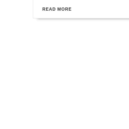
가
사
READ
READ MORE
MORE
라
지
고
만
있
다.